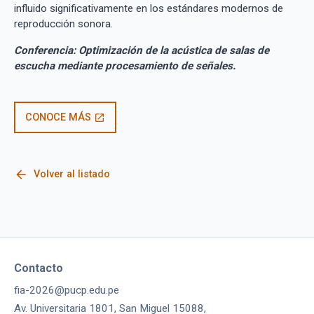
influido significativamente en los estándares modernos de
reproducción sonora.
Conferencia: Optimización de la acústica de salas de
escucha mediante procesamiento de señales.
CONOCE MÁS
open_in_new
arrow_back
Volver al listado
Contacto
fia-2026@pucp.edu.pe
Av. Universitaria 1801, San Miguel 15088,