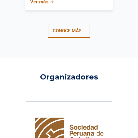
Ver más
arrow_forward
CONOCE MÁS...
Organizadores