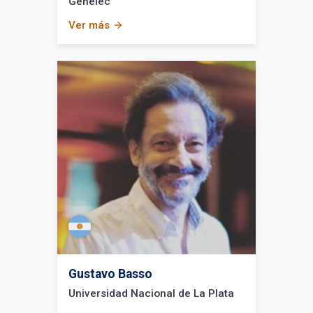
Genelec
Ver más
arrow_forward
Gustavo Basso
Universidad Nacional de La Plata