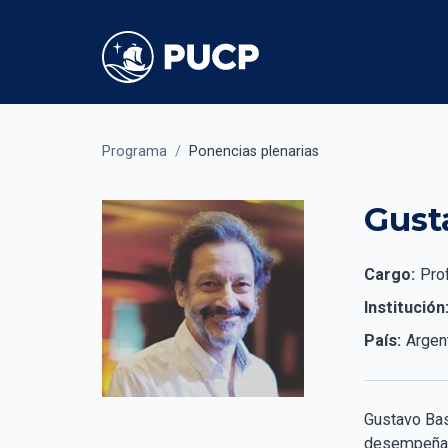
Programa
/
Ponencias plenarias
Gust
Cargo:
Prof
Institución
País:
Argen
Gustavo Bas
desempeña c