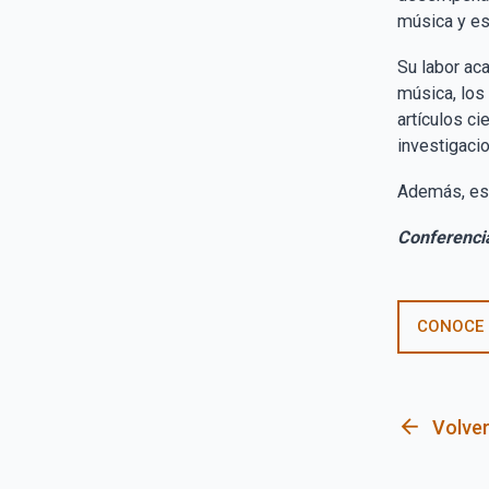
música y es
Su labor ac
música, los
artículos c
investigaci
Además, es 
Conferencia
CONOCE
arrow_back
Volver