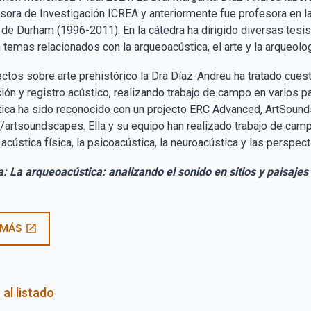
ora de Investigación ICREA y anteriormente fue profesora en 
 de Durham (1996-2011). En la cátedra ha dirigido diversas tesis
 temas relacionados con la arqueoacústica, el arte y la arqueolog
ectos sobre arte prehistórico la Dra Díaz-Andreu ha tratado cues
ón y registro acústico, realizando trabajo de campo en varios pa
ica ha sido reconocido con un projecto ERC Advanced, ArtSound
artsoundscapes. Ella y su equipo han realizado trabajo de campo
 acústica física, la psicoacústica, la neuroacústica y las perspec
: La arqueoacústica: analizando el sonido en sitios y paisaje
 MÁS
open_in_new
 al listado