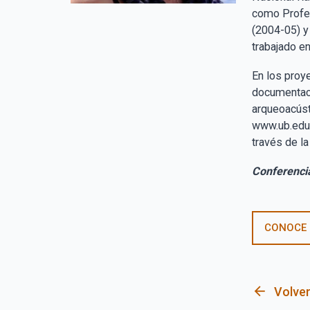
como Profes
(2004-05) y
trabajado en
En los proy
documentaci
arqueoacúst
www.ub.edu/
través de la
Conferencia
CONOCE
arrow_back
Volver