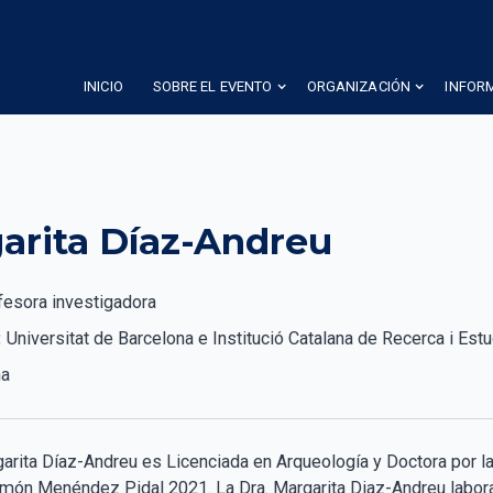
INICIO
SOBRE EL EVENTO
ORGANIZACIÓN
INFOR
arita Díaz-Andreu
fesora investigadora
:
Universitat de Barcelona e Institució Catalana de Recerca i Est
ña
garita Díaz-Andreu es Licenciada en Arqueología y Doctora por 
món Menéndez Pidal 2021. La Dra. Margarita Diaz-Andreu labora